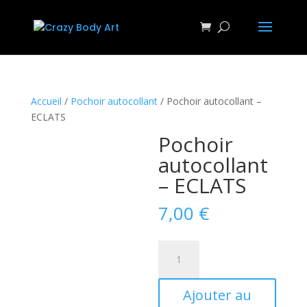
Accueil
/
Pochoir autocollant
/ Pochoir autocollant –
ECLATS
Pochoir
autocollant
– ECLATS
7,00
€
quantité
de
Pochoir
Ajouter au
autocollant