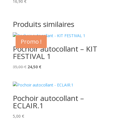
16,90
€
Produits similaires
Promo !
Pochoir autocollant – KIT
FESTIVAL 1
Le
Le
35,00
€
24,50
€
prix
prix
initial
actuel
était :
est :
35,00 €.
24,50 €.
Pochoir autocollant –
ECLAIR.1
5,00
€