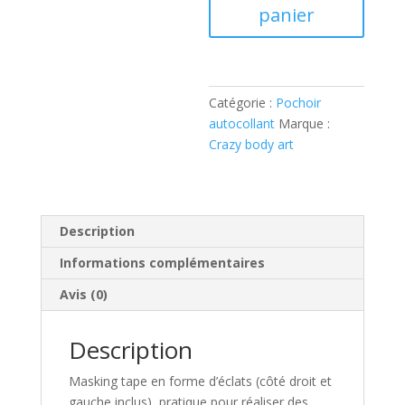
-
panier
ECLATS
Catégorie :
Pochoir
autocollant
Marque :
Crazy body art
Description
Informations complémentaires
Avis (0)
Description
Masking tape en forme d’éclats (côté droit et
gauche inclus), pratique pour réaliser des