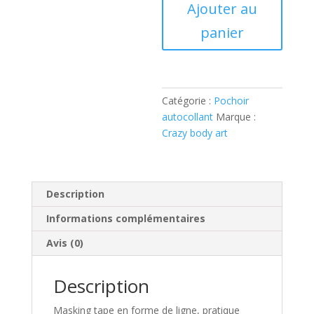
Ajouter au
autocollant
-
panier
LIGNE
PAILLETEE
Catégorie :
Pochoir
autocollant
Marque :
Crazy body art
Description
Informations complémentaires
Avis (0)
Description
Masking tape en forme de ligne, pratique